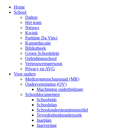
Home
School
Dalton
Het team
Nieuws
Kwink
Parttime Da Vinci
Kunsteducatie
Bibliotheek
Groen Schoolplein
Opleidingsschool
Vertrouwenspersoon
Privacy en AVG
Voor ouders
Medezeggenschapsraad (MR)
Oudervereniging (OV)
Machtiging ouderbijdrage
Schooldocumenten
Schoolgids
Schoolplan
Schoolondersteuningsprofiel
Tevredenheidsonderzoek
Jaarplan
Jaarverslag