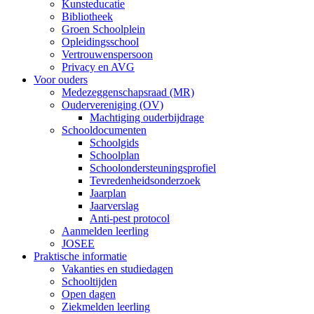
Kunsteducatie
Bibliotheek
Groen Schoolplein
Opleidingsschool
Vertrouwenspersoon
Privacy en AVG
Voor ouders
Medezeggenschapsraad (MR)
Oudervereniging (OV)
Machtiging ouderbijdrage
Schooldocumenten
Schoolgids
Schoolplan
Schoolondersteuningsprofiel
Tevredenheidsonderzoek
Jaarplan
Jaarverslag
Anti-pest protocol
Aanmelden leerling
JOSEE
Praktische informatie
Vakanties en studiedagen
Schooltijden
Open dagen
Ziekmelden leerling