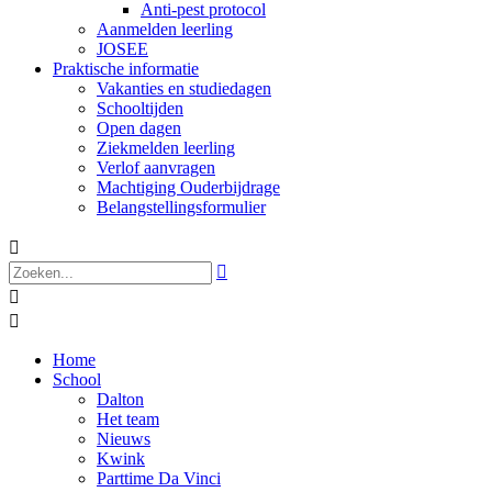
Anti-pest protocol
Aanmelden leerling
JOSEE
Praktische informatie
Vakanties en studiedagen
Schooltijden
Open dagen
Ziekmelden leerling
Verlof aanvragen
Machtiging Ouderbijdrage
Belangstellingsformulier




Home
School
Dalton
Het team
Nieuws
Kwink
Parttime Da Vinci