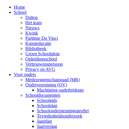
Home
School
Dalton
Het team
Nieuws
Kwink
Parttime Da Vinci
Kunsteducatie
Bibliotheek
Groen Schoolplein
Opleidingsschool
Vertrouwenspersoon
Privacy en AVG
Voor ouders
Medezeggenschapsraad (MR)
Oudervereniging (OV)
Machtiging ouderbijdrage
Schooldocumenten
Schoolgids
Schoolplan
Schoolondersteuningsprofiel
Tevredenheidsonderzoek
Jaarplan
Jaarverslag