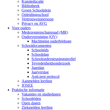
Kunsteducatie
Bibliotheek
Groen Schoolplein
Opleidingsschool
Vertrouwenspersoon
Privacy en AVG
Voor ouders
Medezeggenschapsraad (MR)
Oudervereniging (OV)
Machtiging ouderbijdrage
Schooldocumenten
Schoolgids
Schoolplan
Schoolondersteuningsprofiel
Tevredenheidsonderzoek
Jaarplan
Jaarverslag
Anti-pest protocol
Aanmelden leerling
JOSEE
Praktische informatie
Vakanties en studiedagen
Schooltijden
Open dagen
Ziekmelden leerling