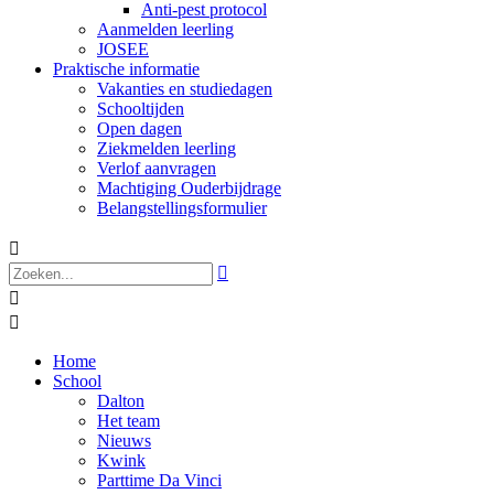
Anti-pest protocol
Aanmelden leerling
JOSEE
Praktische informatie
Vakanties en studiedagen
Schooltijden
Open dagen
Ziekmelden leerling
Verlof aanvragen
Machtiging Ouderbijdrage
Belangstellingsformulier




Home
School
Dalton
Het team
Nieuws
Kwink
Parttime Da Vinci