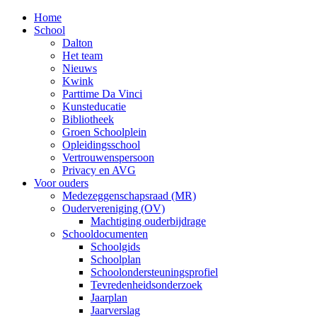
Home
School
Dalton
Het team
Nieuws
Kwink
Parttime Da Vinci
Kunsteducatie
Bibliotheek
Groen Schoolplein
Opleidingsschool
Vertrouwenspersoon
Privacy en AVG
Voor ouders
Medezeggenschapsraad (MR)
Oudervereniging (OV)
Machtiging ouderbijdrage
Schooldocumenten
Schoolgids
Schoolplan
Schoolondersteuningsprofiel
Tevredenheidsonderzoek
Jaarplan
Jaarverslag