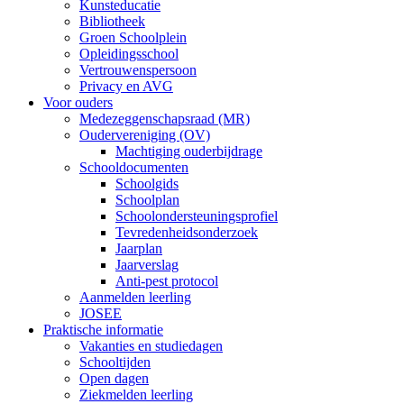
Kunsteducatie
Bibliotheek
Groen Schoolplein
Opleidingsschool
Vertrouwenspersoon
Privacy en AVG
Voor ouders
Medezeggenschapsraad (MR)
Oudervereniging (OV)
Machtiging ouderbijdrage
Schooldocumenten
Schoolgids
Schoolplan
Schoolondersteuningsprofiel
Tevredenheidsonderzoek
Jaarplan
Jaarverslag
Anti-pest protocol
Aanmelden leerling
JOSEE
Praktische informatie
Vakanties en studiedagen
Schooltijden
Open dagen
Ziekmelden leerling