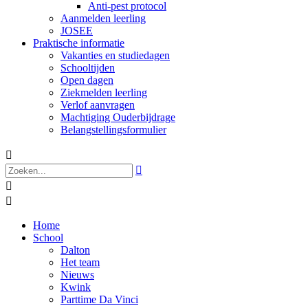
Anti-pest protocol
Aanmelden leerling
JOSEE
Praktische informatie
Vakanties en studiedagen
Schooltijden
Open dagen
Ziekmelden leerling
Verlof aanvragen
Machtiging Ouderbijdrage
Belangstellingsformulier




Home
School
Dalton
Het team
Nieuws
Kwink
Parttime Da Vinci