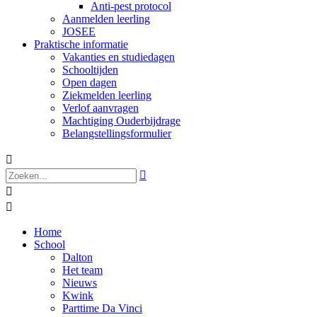
Anti-pest protocol
Aanmelden leerling
JOSEE
Praktische informatie
Vakanties en studiedagen
Schooltijden
Open dagen
Ziekmelden leerling
Verlof aanvragen
Machtiging Ouderbijdrage
Belangstellingsformulier




Home
School
Dalton
Het team
Nieuws
Kwink
Parttime Da Vinci