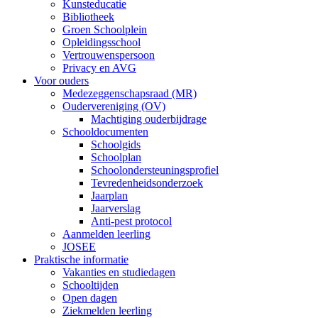
Kunsteducatie
Bibliotheek
Groen Schoolplein
Opleidingsschool
Vertrouwenspersoon
Privacy en AVG
Voor ouders
Medezeggenschapsraad (MR)
Oudervereniging (OV)
Machtiging ouderbijdrage
Schooldocumenten
Schoolgids
Schoolplan
Schoolondersteuningsprofiel
Tevredenheidsonderzoek
Jaarplan
Jaarverslag
Anti-pest protocol
Aanmelden leerling
JOSEE
Praktische informatie
Vakanties en studiedagen
Schooltijden
Open dagen
Ziekmelden leerling