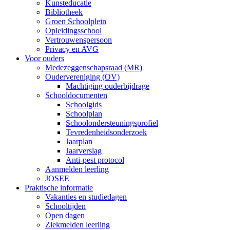
Kunsteducatie
Bibliotheek
Groen Schoolplein
Opleidingsschool
Vertrouwenspersoon
Privacy en AVG
Voor ouders
Medezeggenschapsraad (MR)
Oudervereniging (OV)
Machtiging ouderbijdrage
Schooldocumenten
Schoolgids
Schoolplan
Schoolondersteuningsprofiel
Tevredenheidsonderzoek
Jaarplan
Jaarverslag
Anti-pest protocol
Aanmelden leerling
JOSEE
Praktische informatie
Vakanties en studiedagen
Schooltijden
Open dagen
Ziekmelden leerling