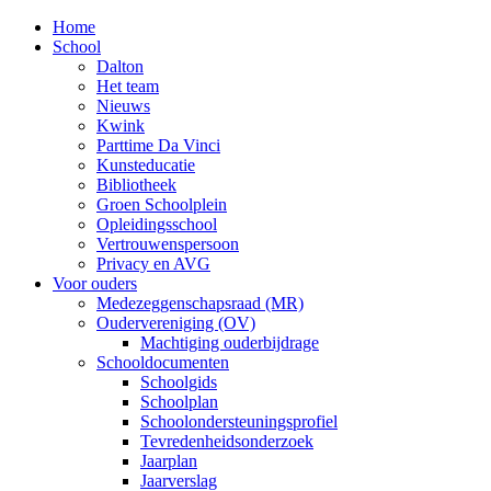
Home
School
Dalton
Het team
Nieuws
Kwink
Parttime Da Vinci
Kunsteducatie
Bibliotheek
Groen Schoolplein
Opleidingsschool
Vertrouwenspersoon
Privacy en AVG
Voor ouders
Medezeggenschapsraad (MR)
Oudervereniging (OV)
Machtiging ouderbijdrage
Schooldocumenten
Schoolgids
Schoolplan
Schoolondersteuningsprofiel
Tevredenheidsonderzoek
Jaarplan
Jaarverslag