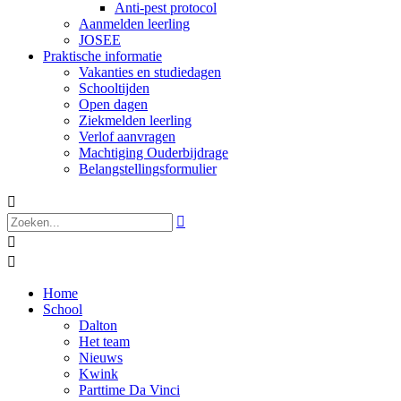
Anti-pest protocol
Aanmelden leerling
JOSEE
Praktische informatie
Vakanties en studiedagen
Schooltijden
Open dagen
Ziekmelden leerling
Verlof aanvragen
Machtiging Ouderbijdrage
Belangstellingsformulier




Home
School
Dalton
Het team
Nieuws
Kwink
Parttime Da Vinci