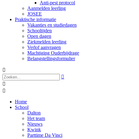
Anti-pest protocol
Aanmelden leerling
JOSEE
Praktische informatie
Vakanties en studiedagen
Schooltijden
Open dagen
Ziekmelden leerling
Verlof aanvragen
Machtiging Ouderbijdrage
Belangstellingsformulier




Home
School
Dalton
Het team
Nieuws
Kwink
Parttime Da Vinci