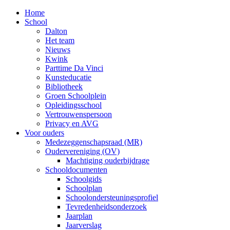
Home
School
Dalton
Het team
Nieuws
Kwink
Parttime Da Vinci
Kunsteducatie
Bibliotheek
Groen Schoolplein
Opleidingsschool
Vertrouwenspersoon
Privacy en AVG
Voor ouders
Medezeggenschapsraad (MR)
Oudervereniging (OV)
Machtiging ouderbijdrage
Schooldocumenten
Schoolgids
Schoolplan
Schoolondersteuningsprofiel
Tevredenheidsonderzoek
Jaarplan
Jaarverslag