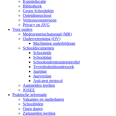
Kunsteducatie
Bibliotheek
Groen Schoolplein
Opleidingsschool
Vertrouwenspersoon
Privacy en AVG
Voor ouders
Medezeggenschapsraad (MR)
Oudervereniging (OV)
Machtiging ouderbijdrage
Schooldocumenten
Schoolgids
Schoolplan
Schoolondersteuningsprofiel
Tevredenheidsonderzoek
Jaarplan
Jaarverslag
Anti-pest protocol
Aanmelden leerling
JOSEE
Praktische informatie
Vakanties en studiedagen
Schooltijden
Open dagen
Ziekmelden leerling