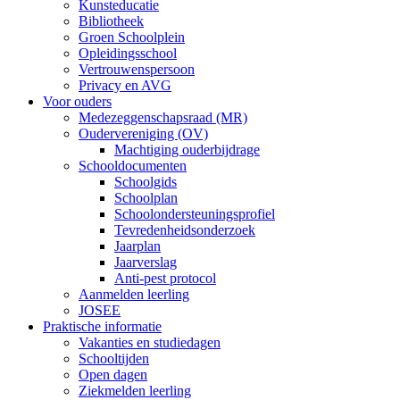
Kunsteducatie
Bibliotheek
Groen Schoolplein
Opleidingsschool
Vertrouwenspersoon
Privacy en AVG
Voor ouders
Medezeggenschapsraad (MR)
Oudervereniging (OV)
Machtiging ouderbijdrage
Schooldocumenten
Schoolgids
Schoolplan
Schoolondersteuningsprofiel
Tevredenheidsonderzoek
Jaarplan
Jaarverslag
Anti-pest protocol
Aanmelden leerling
JOSEE
Praktische informatie
Vakanties en studiedagen
Schooltijden
Open dagen
Ziekmelden leerling