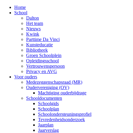
Home
School
Dalton
Het team
Nieuws
Kwink
Parttime Da Vinci
Kunsteducatie
Bibliotheek
Groen Schoolplein
Opleidingsschool
Vertrouwenspersoon
Privacy en AVG
Voor ouders
Medezeggenschapsraad (MR)
Oudervereniging (OV)
Machtiging ouderbijdrage
Schooldocumenten
Schoolgids
Schoolplan
Schoolondersteuningsprofiel
Tevredenheidsonderzoek
Jaarplan
Jaarverslag