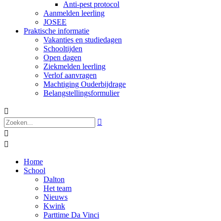
Anti-pest protocol
Aanmelden leerling
JOSEE
Praktische informatie
Vakanties en studiedagen
Schooltijden
Open dagen
Ziekmelden leerling
Verlof aanvragen
Machtiging Ouderbijdrage
Belangstellingsformulier




Home
School
Dalton
Het team
Nieuws
Kwink
Parttime Da Vinci