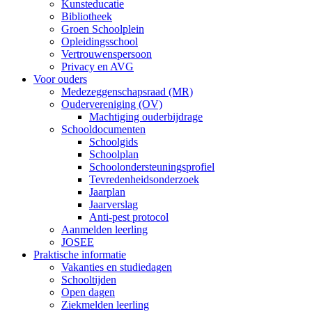
Kunsteducatie
Bibliotheek
Groen Schoolplein
Opleidingsschool
Vertrouwenspersoon
Privacy en AVG
Voor ouders
Medezeggenschapsraad (MR)
Oudervereniging (OV)
Machtiging ouderbijdrage
Schooldocumenten
Schoolgids
Schoolplan
Schoolondersteuningsprofiel
Tevredenheidsonderzoek
Jaarplan
Jaarverslag
Anti-pest protocol
Aanmelden leerling
JOSEE
Praktische informatie
Vakanties en studiedagen
Schooltijden
Open dagen
Ziekmelden leerling