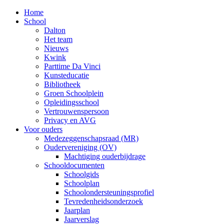
Home
School
Dalton
Het team
Nieuws
Kwink
Parttime Da Vinci
Kunsteducatie
Bibliotheek
Groen Schoolplein
Opleidingsschool
Vertrouwenspersoon
Privacy en AVG
Voor ouders
Medezeggenschapsraad (MR)
Oudervereniging (OV)
Machtiging ouderbijdrage
Schooldocumenten
Schoolgids
Schoolplan
Schoolondersteuningsprofiel
Tevredenheidsonderzoek
Jaarplan
Jaarverslag