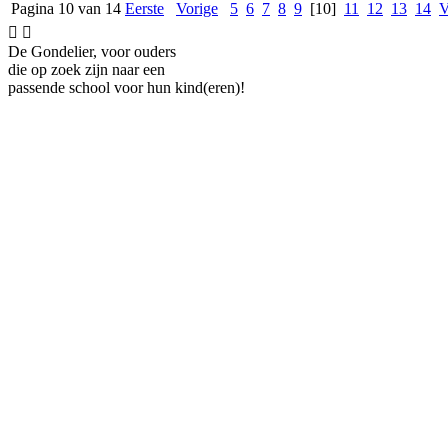
Pagina 10 van 14
Eerste
Vorige
5
6
7
8
9
[10]
11
12
13
14
V


De Gondelier, voor ouders
die op zoek zijn naar een
passende school voor hun kind(eren)!