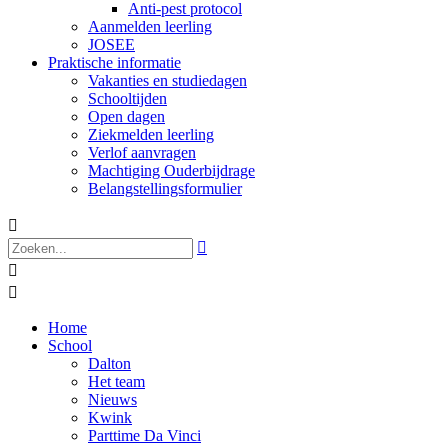
Anti-pest protocol
Aanmelden leerling
JOSEE
Praktische informatie
Vakanties en studiedagen
Schooltijden
Open dagen
Ziekmelden leerling
Verlof aanvragen
Machtiging Ouderbijdrage
Belangstellingsformulier




Home
School
Dalton
Het team
Nieuws
Kwink
Parttime Da Vinci